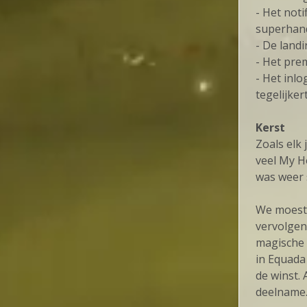
- Het not
superhand
- De land
- Het pre
- Het inl
tegelijke
Kerst
Zoals elk
veel My H
was weer 
We moeste
vervolgens
magische 
in Equada
de winst.
deelname