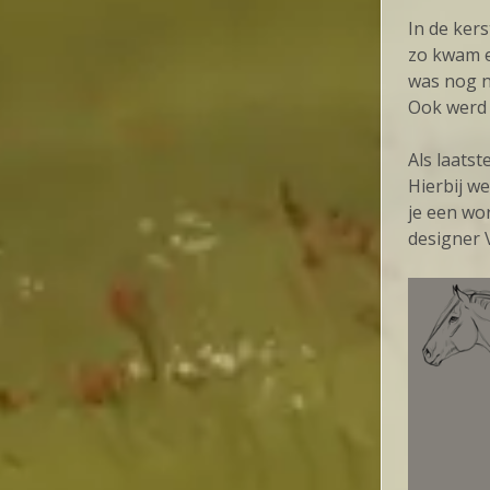
In de ker
zo kwam e
was nog ni
Ook werd 
Als laatst
Hierbij w
je een wo
designer 