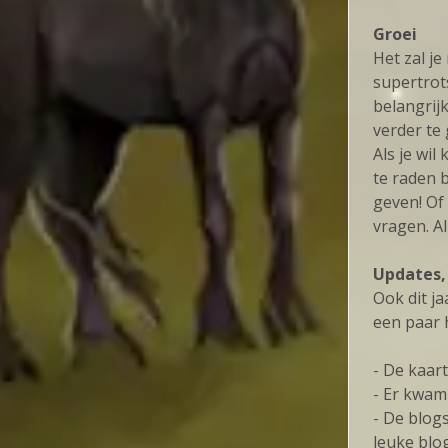
Groei
Het zal je
supertrot
belangrij
verder te 
Als je wi
te raden 
geven! Of
vragen. Al
Updates,
Ook dit j
een paar
- De kaar
- Er kwam 
- De blog
leuke blog