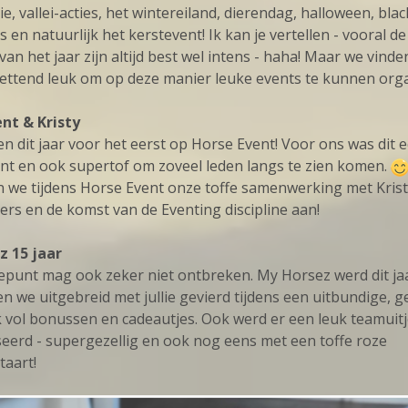
ie, vallei-acties, het wintereiland, dierendag, halloween, blac
s en natuurlijk het kerstevent! Ik kan je vertellen - vooral de
n het jaar zijn altijd best wel intens - haha! Maar we vinde
tzettend leuk om op deze manier leuke events te kunnen org
nt & Kristy
n dit jaar voor het eerst op Horse Event! Voor ons was dit 
t en ook supertof om zoveel leden langs te zien komen.
 we tijdens Horse Event onze toffe samenwerking met Kris
rs en de komst van de Eventing discipline aan!
z 15 jaar
epunt mag ook zeker niet ontbreken. My Horsez werd dit jaa
 we uitgebreid met jullie gevierd tijdens een uitbundige, ge
 vol bonussen en cadeautjes. Ook werd er een leuk teamuit
eerd - supergezellig en ook nog eens met een toffe roze
aart!