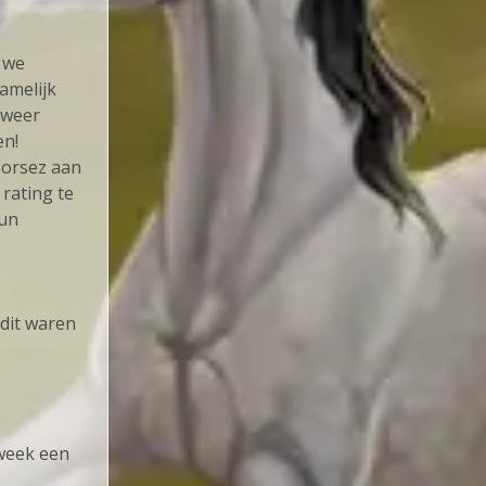
n we
amelijk
 weer
en!
Horsez aan
rating te
hun
 dit waren
 week een