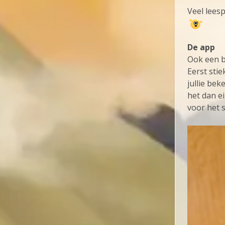
Veel leesp
De app
Ook een b
Eerst sti
jullie be
het dan ei
voor het s