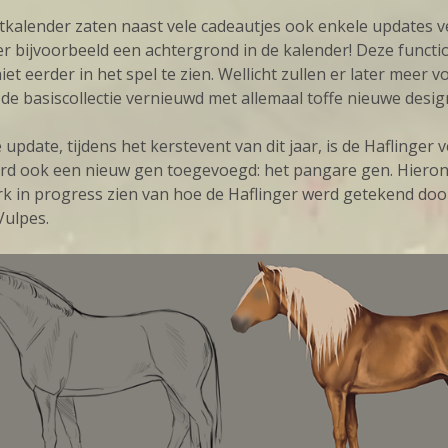
stkalender zaten naast vele cadeautjes ook enkele updates v
r bijvoorbeeld een achtergrond in de kalender! Deze functio
et eerder in het spel te zien. Wellicht zullen er later meer v
de basiscollectie vernieuwd met allemaal toffe nieuwe desig
e update, tijdens het kerstevent van dit jaar, is de Haflinger 
erd ook een nieuw gen toegevoegd: het pangare gen. Hiero
rk in progress zien van hoe de Haflinger werd getekend doo
Vulpes.