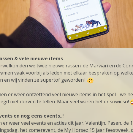
assen & vele nieuwe items
verwelkomden we twee nieuwe rassen: de Marwari en de Con
amen vaak voorbij als leden met elkaar bespraken op welk
en en wij vinden ze supertof geworden!
n er weer ontzettend veel nieuwe items in het spel - we h
zegd niet durven te tellen. Maar veel waren het er sowieso!
vents en nog eens events..!
er weer veel events en acties dit jaar. Valentijn, Pasen, de 1
ingsdag, het zomerevent, de My Horsez 15 jaar feestweek, d