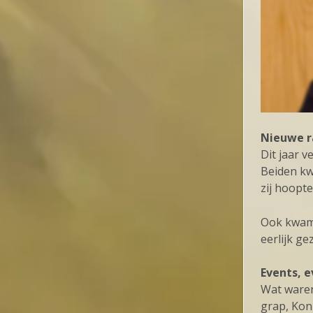
Nieuwe r
Dit jaar 
Beiden kw
zij hoopt
Ook kwame
eerlijk ge
Events, e
Wat waren 
grap, Kon