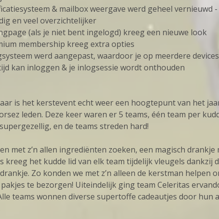
ificatiesysteem & mailbox weergave werd geheel vernieuwd -
ig en veel overzichtelijker
ingpage (als je niet bent ingelogd) kreeg een nieuwe look
mium membership kreeg extra opties
ogsysteem werd aangepast, waardoor je op meerdere devices
rtijd kan inloggen & je inlogsessie wordt onthouden
 jaar is het kerstevent echt weer een hoogtepunt van het jaa
orsez leden. Deze keer waren er 5 teams, één team per kudde
supergezellig, en de teams streden hard!
n met z’n allen ingrediënten zoeken, een magisch drankje
 kreeg het kudde lid van elk team tijdelijk vleugels dankzij d
drankje. Zo konden we met z’n alleen de kerstman helpen o
 pakjes te bezorgen! Uiteindelijk ging team Celeritas ervan
 Alle teams wonnen diverse supertoffe cadeautjes door hun a
.