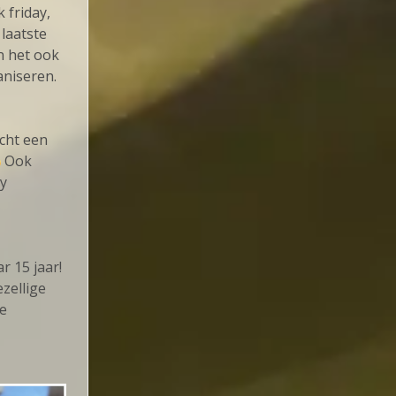
k friday,
 laatste
n het ook
aniseren.
echt een
Ook
ty
r 15 jaar!
zellige
je