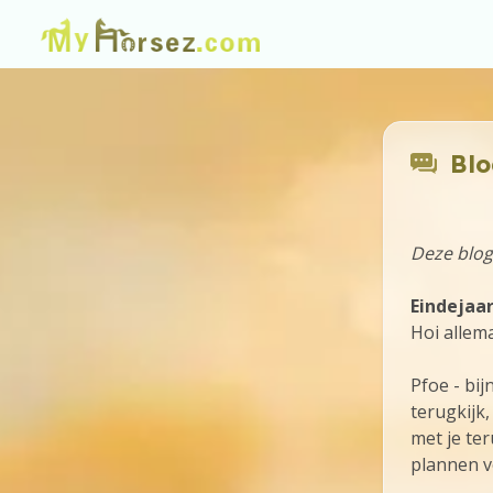
Blo
Deze blog
Eindejaa
Hoi allema
Pfoe - bij
terugkijk,
met je te
plannen v