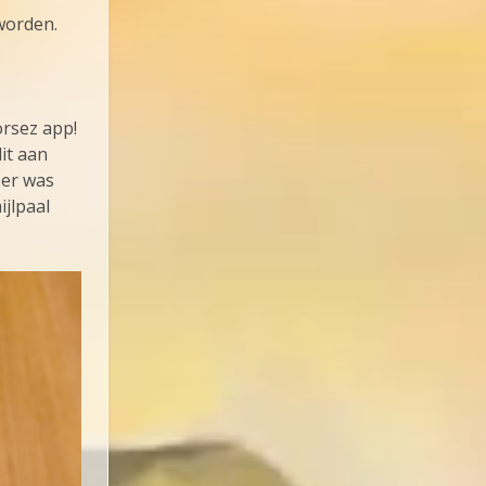
eworden.
orsez app!
it aan
ber was
ijlpaal