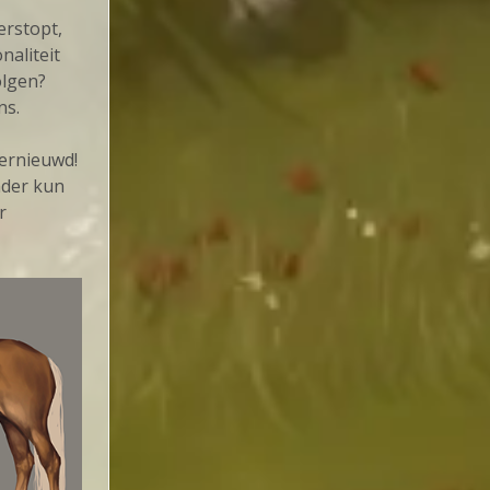
erstopt,
naliteit
olgen?
ns.
vernieuwd!
nder kun
r