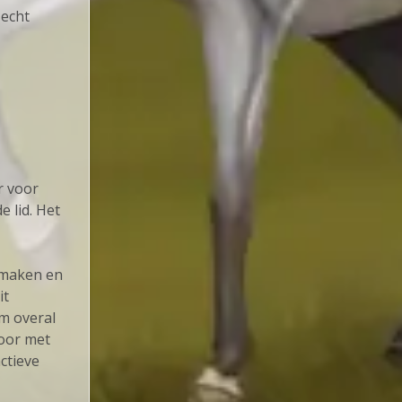
 echt
r voor
 lid. Het
 maken en
it
m overal
door met
ctieve