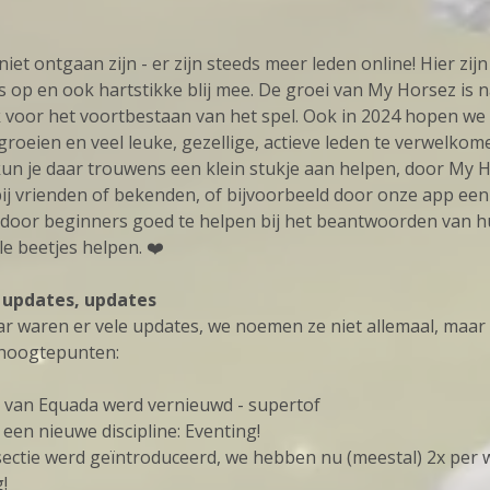
 niet ontgaan zijn - er zijn steeds meer leden online! Hier zij
s op en ook hartstikke blij mee. De groei van My Horsez is n
k voor het voortbestaan van het spel. Ook in 2024 hopen we
groeien en veel leuke, gezellige, actieve leden te verwelkom
l kun je daar trouwens een klein stukje aan helpen, door My 
bij vrienden of bekenden, of bijvoorbeeld door onze app een 
 door beginners goed te helpen bij het beantwoorden van 
le beetjes helpen. ❤️
 updates, updates
aar waren er vele updates, we noemen ze niet allemaal, maar
 hoogtepunten:
t van Equada werd vernieuwd - supertof
een nieuwe discipline: Eventing!
sectie werd geïntroduceerd, we hebben nu (meestal) 2x per
!