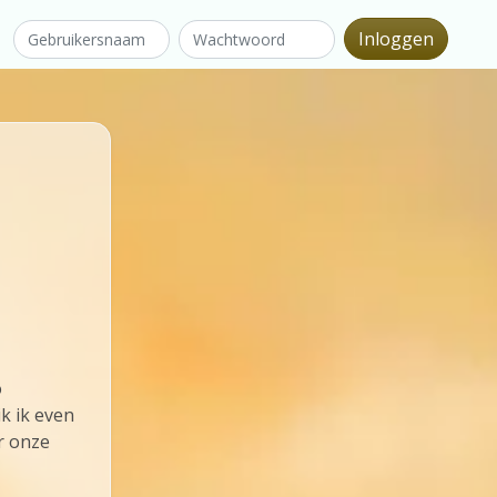
o
k ik even
r onze