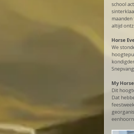
school act
sinterklaa
maanden va
altijd on
Horse Eve
We stonde
hoogtepun
kondigden
Snepvange
My Horse
Dit hoogt
Dat hebben
feestweek
georganis
eenhoornt