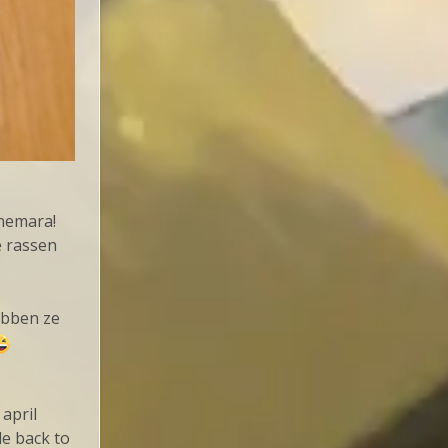
nemara!
e rassen
ebben ze
 april
e back to