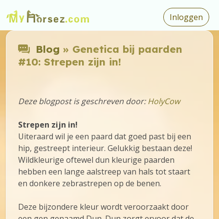
Inloggen
Blog
» Genetica bij paarden
#10: Strepen zijn in!
Deze blogpost is geschreven door:
HolyCow
Strepen zijn in!
Uiteraard wil je een paard dat goed past bij een
hip, gestreept interieur. Gelukkig bestaan deze!
Wildkleurige oftewel dun kleurige paarden
hebben een lange aalstreep van hals tot staart
en donkere zebrastrepen op de benen.
Deze bijzondere kleur wordt veroorzaakt door
een gen genaamd Dun. Dun zorgt ervoor dat de