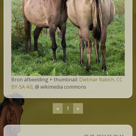
Bron afbeelding + thumbnail:
Dietmar Rabich,
CC
BY-SA 4.0
, @ wikimedia commons
«
1
»