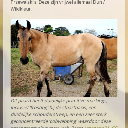
Przewalski’s: Deze zijn vrijwel allemaal Dun /
Wildkleur.
Dit paard heeft duidelijke primitive markings,
inclusief ‘frosting’ bij de staartbasis, een
duidelijke schouderstreep, en een zeer sterk
geconcentreerde ‘cobwebbing’ waardoor deze
presenteert als zwarte vlek. Bron:
Amazona01,
CC