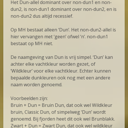
Het Dun-allel dominant over non-dun1 en non-
dun2, is non-dun1 dominant over non-dun2, en is
non-dun2 dus altijd recessief.
Op MH bestaat alleen ‘Dun’. Het non-dun2-allel is
hier vervangen met ‘geen’ ofwel ‘n’. non-dun1
bestaat op MH niet.
De naamgeving van Dun is vrij simpel. ‘Dun’ kan
achter elke vachtkleur worden gezet, of
‘Wildkleur’ voor elke vachtkleur. Echter kunnen
bepaalde dunkleuren ook nog met een andere
naam worden genoemd.
Voorbeelden zijn:
Bruin + Dun = Bruin Dun, dat ook wel Wildkleur
bruin, Classic Dun, of simpelweg ‘Dun’ wordt
genoemd. Bij fjorden heet dit ook wel Brunblakk.
Zwart + Dun = Zwart Dun, dat ook wel wildkleur