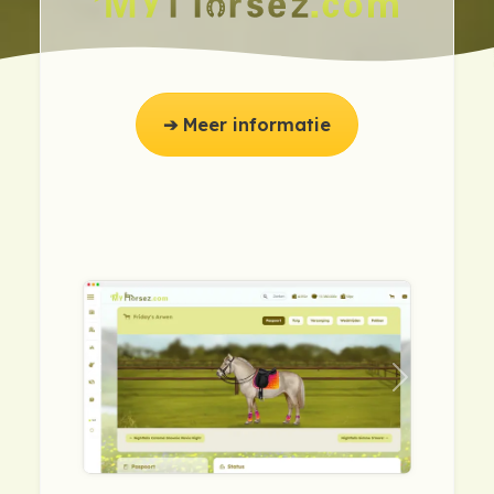
➔ Meer informatie
previous
next