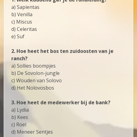
a) Sapientas
b) Venilla
c) Miscus
d) Celeritas
e) Suf
2. Hoe heet het bos ten zuidoosten van je
ranch?
a) Sollies boompjes
b) De Sovolon-jungle
c) Wouden van Solovo
d) Het Nolovosbos
3. Hoe heet de medewerker bij de bank?
a) Lydia
b) Kees
c) Roel
d) Meneer Sentjes