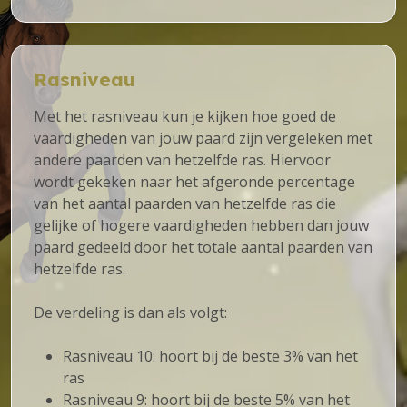
Rasniveau
Met het rasniveau kun je kijken hoe goed de
vaardigheden van jouw paard zijn vergeleken met
andere paarden van hetzelfde ras. Hiervoor
wordt gekeken naar het afgeronde percentage
van het aantal paarden van hetzelfde ras die
gelijke of hogere vaardigheden hebben dan jouw
paard gedeeld door het totale aantal paarden van
hetzelfde ras.
De verdeling is dan als volgt:
Rasniveau 10: hoort bij de beste 3% van het
ras
Rasniveau 9: hoort bij de beste 5% van het