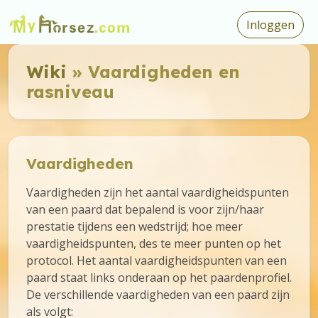
Inloggen
Wiki
» Vaardigheden en
rasniveau
Vaardigheden
Vaardigheden zijn het aantal vaardigheidspunten
van een paard dat bepalend is voor zijn/haar
prestatie tijdens een wedstrijd; hoe meer
vaardigheidspunten, des te meer punten op het
protocol. Het aantal vaardigheidspunten van een
paard staat links onderaan op het paardenprofiel.
De verschillende vaardigheden van een paard zijn
als volgt: