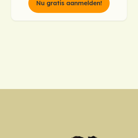
Nu gratis aanmelden!