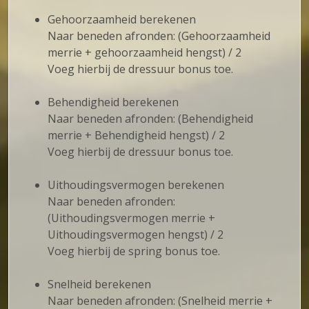
Gehoorzaamheid berekenen
Naar beneden afronden: (Gehoorzaamheid
merrie + gehoorzaamheid hengst) / 2
Voeg hierbij de dressuur bonus toe.
Behendigheid berekenen
Naar beneden afronden: (Behendigheid
merrie + Behendigheid hengst) / 2
Voeg hierbij de dressuur bonus toe.
Uithoudingsvermogen berekenen
Naar beneden afronden:
(Uithoudingsvermogen merrie +
Uithoudingsvermogen hengst) / 2
Voeg hierbij de spring bonus toe.
Snelheid berekenen
Naar beneden afronden: (Snelheid merrie +